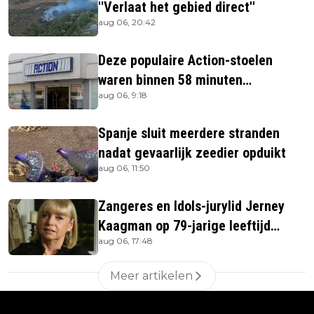
''Verlaat het gebied direct''
aug 06, 20:42
Deze populaire Action-stoelen
waren binnen 58 minuten
aug 06, 9:18
uitverkocht zijn vandaag weer te
verkrijgen
Spanje sluit meerdere stranden
nadat gevaarlijk zeedier opduikt
aug 06, 11:50
Zangeres en Idols-jurylid Jerney
Kaagman op 79-jarige leeftijd
aug 06, 17:48
overleden
Meer artikelen