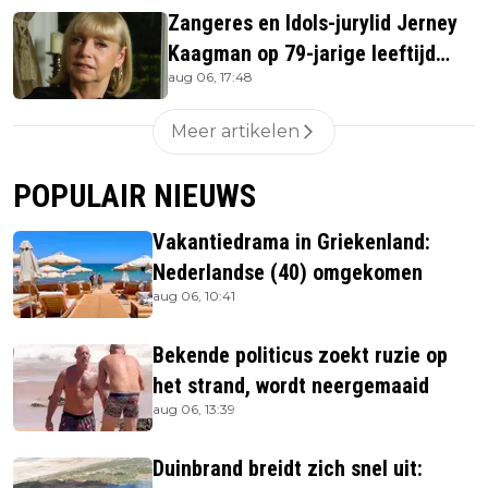
Zangeres en Idols-jurylid Jerney
Kaagman op 79-jarige leeftijd
aug 06, 17:48
overleden
Meer artikelen
POPULAIR NIEUWS
Vakantiedrama in Griekenland:
Nederlandse (40) omgekomen
aug 06, 10:41
Bekende politicus zoekt ruzie op
het strand, wordt neergemaaid
aug 06, 13:39
Duinbrand breidt zich snel uit: