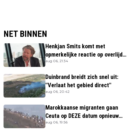
NET BINNEN
Henkjan Smits komt met
opmerkelijke reactie op overlijden
aug 06, 21:34
Jerney Kaagman
Duinbrand breidt zich snel uit:
''Verlaat het gebied direct''
aug 06, 20:42
Marokkaanse migranten gaan
Ceuta op DEZE datum opnieuw
aug 06, 19:56
bestormen