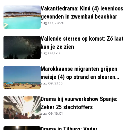
Vakantiedrama: Kind (4) levenloos
gevonden in zwembad beachbar
aug 09, 20:26
Vallende sterren op komst: Zó laat
kun je ze zien
aug 09, 8:55
Marokkaanse migranten grijpen
meisje (4) op strand en sleuren
aug 09, 21:35
haar in zee
Drama bij vuurwerkshow Spanje:
Zeker 25 slachtoffers
aug 09, 18:01
Drama in Tilburg: Vader