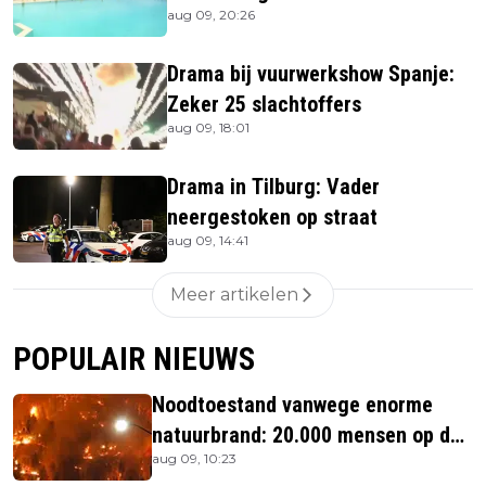
aug 09, 20:26
beachbar
Drama bij vuurwerkshow Spanje:
Zeker 25 slachtoffers
aug 09, 18:01
Drama in Tilburg: Vader
neergestoken op straat
aug 09, 14:41
Meer artikelen
POPULAIR NIEUWS
Noodtoestand vanwege enorme
natuurbrand: 20.000 mensen op de
aug 09, 10:23
vlucht