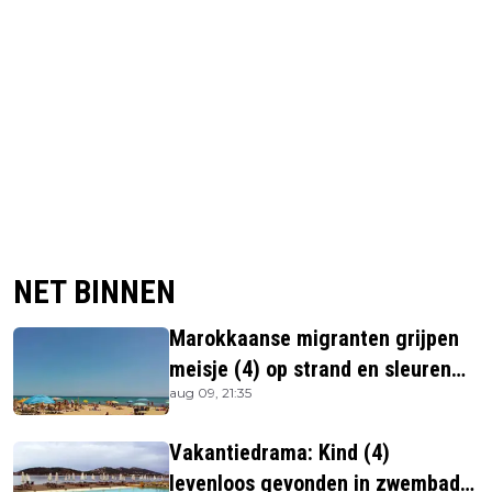
NET BINNEN
Marokkaanse migranten grijpen
meisje (4) op strand en sleuren
aug 09, 21:35
haar in zee
Vakantiedrama: Kind (4)
levenloos gevonden in zwembad