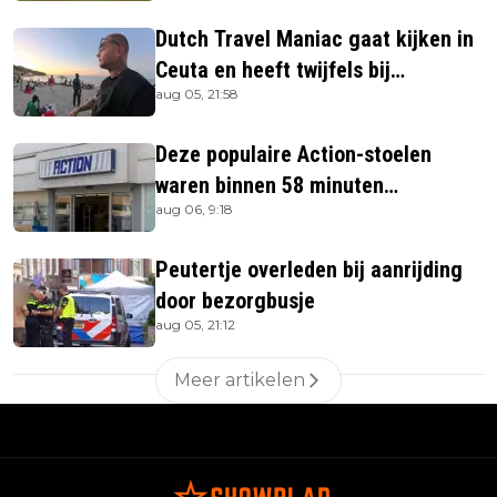
Dutch Travel Maniac gaat kijken in
Ceuta en heeft twijfels bij
aug 05, 21:58
berichtgeving media
Deze populaire Action-stoelen
waren binnen 58 minuten
aug 06, 9:18
uitverkocht zijn vandaag weer te
verkrijgen
Peutertje overleden bij aanrijding
door bezorgbusje
aug 05, 21:12
Meer artikelen