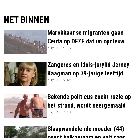
NET BINNEN
Marokkaanse migranten gaan
Ceuta op DEZE datum opnieuw
aug 06, 19:56
bestormen
Zangeres en Idols-jurylid Jerney
Kaagman op 79-jarige leeftijd
aug 06, 17:48
overleden
Bekende politicus zoekt ruzie op
het strand, wordt neergemaaid
aug 06, 13:39
Slaapwandelende moeder (44)
opent balkonraam en valt naar