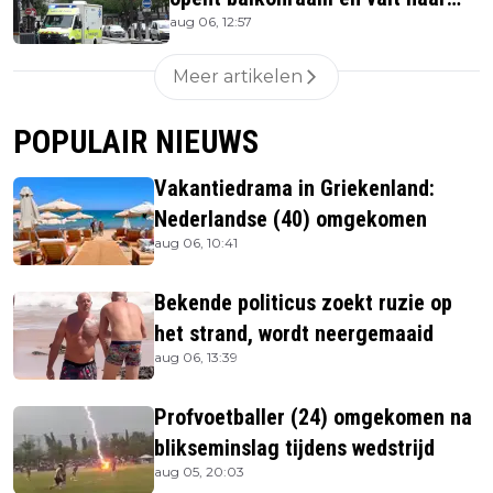
aug 06, 12:57
beneden
Meer artikelen
POPULAIR NIEUWS
Vakantiedrama in Griekenland:
Nederlandse (40) omgekomen
aug 06, 10:41
Bekende politicus zoekt ruzie op
het strand, wordt neergemaaid
aug 06, 13:39
Profvoetballer (24) omgekomen na
blikseminslag tijdens wedstrijd
aug 05, 20:03