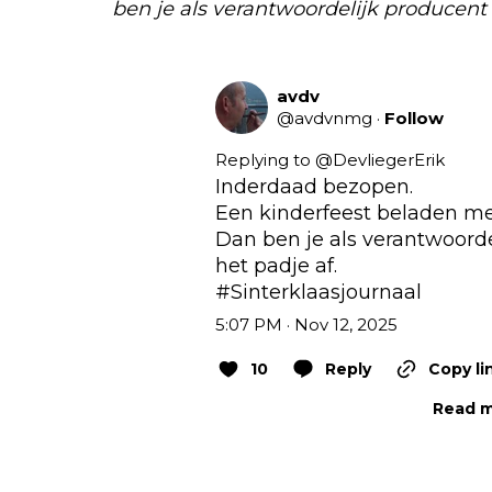
ben je als verantwoordelijk producent t
avdv
@
avdvnmg
·
Follow
Replying to @
DevliegerErik
Inderdaad bezopen. 

Een kinderfeest beladen me
Dan ben je als verantwoorde
#Sinterklaasjournaal
5:07 PM · Nov 12, 2025
10
Reply
Copy li
Read m