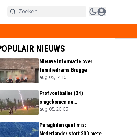
POPULAIR NIEUWS
Nieuwe informatie over
familiedrama Brugge
aug 05, 14:10
Profvoetballer (24)
omgekomen na
aug 05, 20:03
blikseminslag tijdens
wedstrijd
Paragliden gaat mis:
Nederlander stort 200 meter