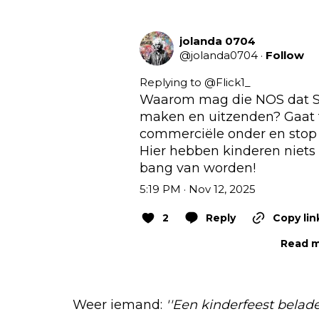
jolanda 0704
@
jolanda0704
·
Follow
Replying to @
Flick1_
Waarom mag die NOS dat Si
maken en uitzenden? Gaat te
commerciële onder en stop 
Hier hebben kinderen niets
bang van worden!
5:19 PM · Nov 12, 2025
2
Reply
Copy lin
Read m
Weer iemand:
''Een kinderfeest bela