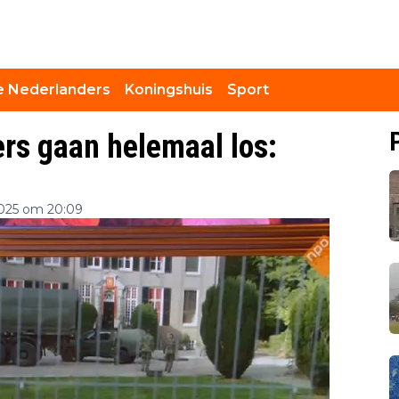
 Nederlanders
Koningshuis
Sport
ers gaan helemaal los:
025 om 20:09