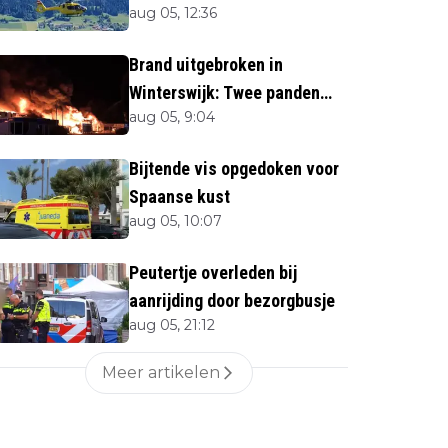
aug 05, 12:36
naar beneden
Brand uitgebroken in
Winterswijk: Twee panden
aug 05, 9:04
verloren
Bijtende vis opgedoken voor
Spaanse kust
aug 05, 10:07
Peutertje overleden bij
aanrijding door bezorgbusje
aug 05, 21:12
Meer artikelen