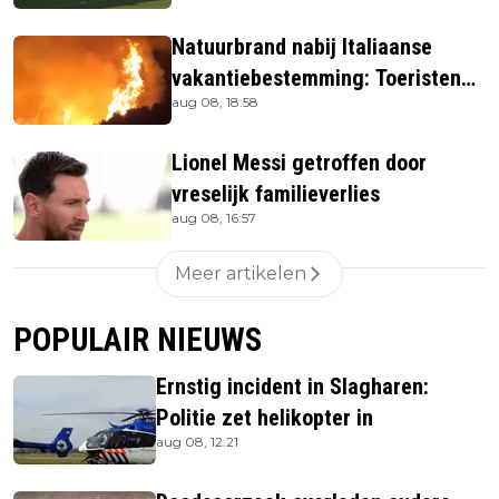
Natuurbrand nabij Italiaanse
vakantiebestemming: Toeristen
aug 08, 18:58
uit verblijven gehaald
Lionel Messi getroffen door
vreselijk familieverlies
aug 08, 16:57
Meer artikelen
POPULAIR NIEUWS
Ernstig incident in Slagharen:
Politie zet helikopter in
aug 08, 12:21