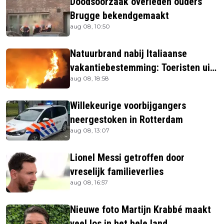
Doodsoorzaak overleden ouders
Brugge bekendgemaakt
aug 08, 10:50
Natuurbrand nabij Italiaanse
vakantiebestemming: Toeristen uit
aug 08, 18:58
verblijven gehaald
Willekeurige voorbijgangers
neergestoken in Rotterdam
aug 08, 13:07
Lionel Messi getroffen door
vreselijk familieverlies
aug 08, 16:57
Nieuwe foto Martijn Krabbé maakt
veel los in het hele land