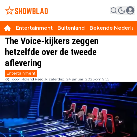
Entertainment
Buitenland
Bekende Nederla
The Voice-kijkers zeggen
hetzelfde over de tweede
aflevering
Entertainment
door
Roland Reedijk
zaterdag, 24 januari 2026 om 9:55