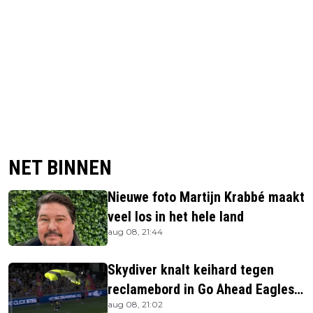
NET BINNEN
Nieuwe foto Martijn Krabbé maakt
veel los in het hele land
aug 08, 21:44
Skydiver knalt keihard tegen
reclamebord in Go Ahead Eagles-
aug 08, 21:02
stadion