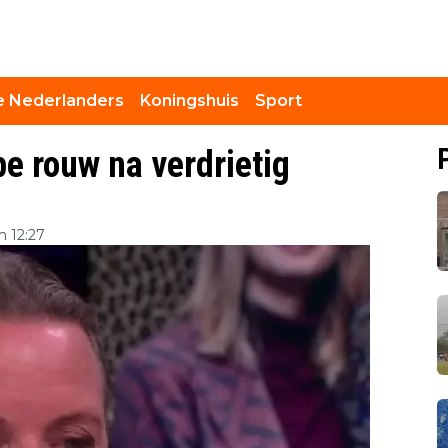
 Nederlanders
Koningshuis
Sport
pe rouw na verdrietig
m 12:27