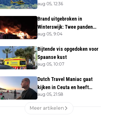
aug 05, 12:36
naar beneden
Brand uitgebroken in
Winterswijk: Twee panden
aug 05, 9:04
verloren
Bijtende vis opgedoken voor
Spaanse kust
aug 05, 10:07
Dutch Travel Maniac gaat
kijken in Ceuta en heeft
aug 05, 21:58
twijfels bij berichtgeving
media
Meer artikelen