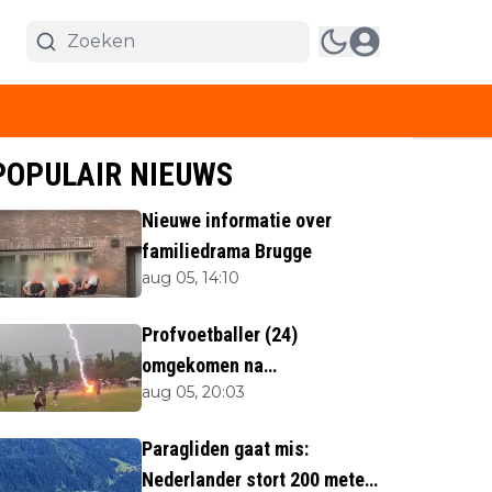
POPULAIR NIEUWS
Nieuwe informatie over
familiedrama Brugge
aug 05, 14:10
Profvoetballer (24)
omgekomen na
aug 05, 20:03
blikseminslag tijdens
wedstrijd
Paragliden gaat mis:
Nederlander stort 200 meter