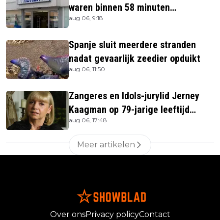
waren binnen 58 minuten
aug 06, 9:18
uitverkocht zijn vandaag weer te
verkrijgen
Spanje sluit meerdere stranden
nadat gevaarlijk zeedier opduikt
aug 06, 11:50
Zangeres en Idols-jurylid Jerney
Kaagman op 79-jarige leeftijd
aug 06, 17:48
overleden
Meer artikelen
Over ons
Privacy policy
Contact