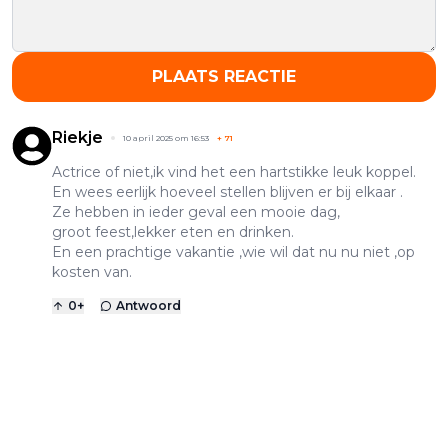
PLAATS REACTIE
Riekje
10 april 2025 om 16:53
+
71
Actrice of niet,ik vind het een hartstikke leuk koppel.
En wees eerlijk hoeveel stellen blijven er bij elkaar .
Ze hebben in ieder geval een mooie dag,
groot feest,lekker eten en drinken.
En een prachtige vakantie ,wie wil dat nu nu niet ,op
kosten van.
0
+
Antwoord