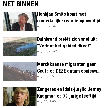
NET BINNEN
Henkjan Smits komt met
opmerkelijke reactie op overlijden
aug 06, 21:34
Jerney Kaagman
Duinbrand breidt zich snel uit:
''Verlaat het gebied direct''
aug 06, 20:42
Marokkaanse migranten gaan
Ceuta op DEZE datum opnieuw
aug 06, 19:56
bestormen
Zangeres en Idols-jurylid Jerney
Kaagman op 79-jarige leeftijd
aug 06, 17:48
overleden