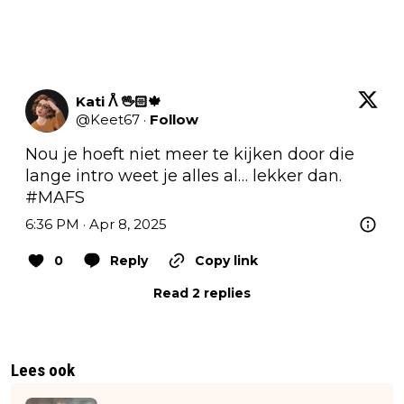
Kati ᐰ 🖖🏻🍁
@
Keet67
·
Follow
Nou je hoeft niet meer te kijken door die 
lange intro weet je alles al… lekker dan.  
#MAFS
6:36 PM · Apr 8, 2025
0
Reply
Copy link
Read 2 replies
Lees ook