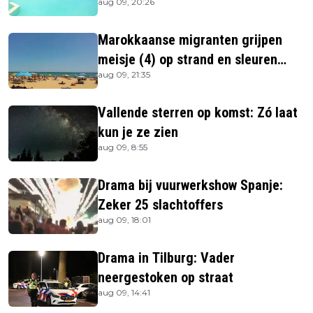
aug 09, 20:26
Marokkaanse migranten grijpen
meisje (4) op strand en sleuren
aug 09, 21:35
haar in zee
Vallende sterren op komst: Zó laat
kun je ze zien
aug 09, 8:55
Drama bij vuurwerkshow Spanje:
Zeker 25 slachtoffers
aug 09, 18:01
Drama in Tilburg: Vader
neergestoken op straat
aug 09, 14:41