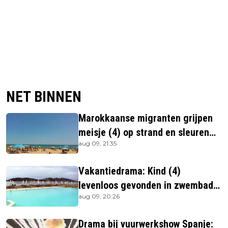
NET BINNEN
Marokkaanse migranten grijpen
meisje (4) op strand en sleuren
aug 09, 21:35
haar in zee
Vakantiedrama: Kind (4)
levenloos gevonden in zwembad
aug 09, 20:26
beachbar
Drama bij vuurwerkshow Spanje: