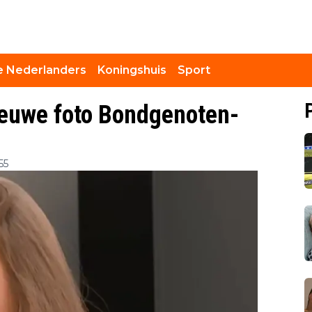
 Nederlanders
Koningshuis
Sport
ieuwe foto Bondgenoten-
55