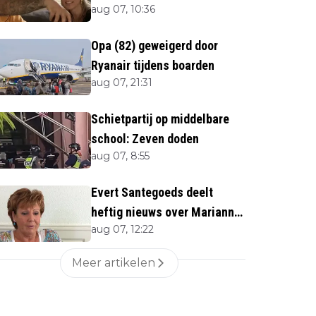
aug 07, 10:36
Opa (82) geweigerd door
Ryanair tijdens boarden
aug 07, 21:31
Schietpartij op middelbare
school: Zeven doden
aug 07, 8:55
Evert Santegoeds deelt
heftig nieuws over Marianne
aug 07, 12:22
Weber (70)
Meer artikelen