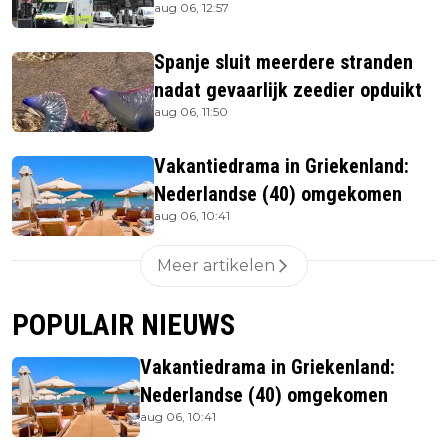
aug 06, 12:57
beneden
Spanje sluit meerdere stranden
nadat gevaarlijk zeedier opduikt
aug 06, 11:50
Vakantiedrama in Griekenland:
Nederlandse (40) omgekomen
aug 06, 10:41
Meer artikelen
POPULAIR NIEUWS
Vakantiedrama in Griekenland:
Nederlandse (40) omgekomen
aug 06, 10:41