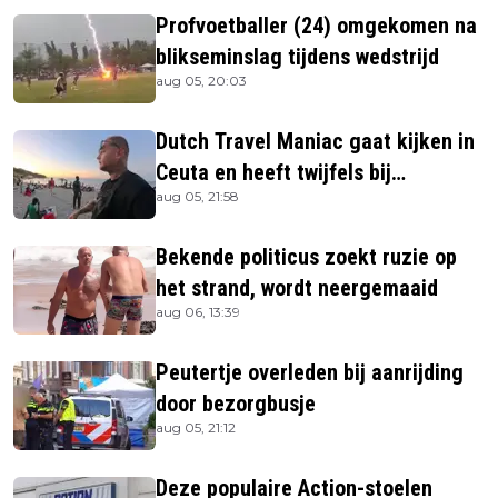
Profvoetballer (24) omgekomen na
blikseminslag tijdens wedstrijd
aug 05, 20:03
Dutch Travel Maniac gaat kijken in
Ceuta en heeft twijfels bij
aug 05, 21:58
berichtgeving media
Bekende politicus zoekt ruzie op
het strand, wordt neergemaaid
aug 06, 13:39
Peutertje overleden bij aanrijding
door bezorgbusje
aug 05, 21:12
Deze populaire Action-stoelen