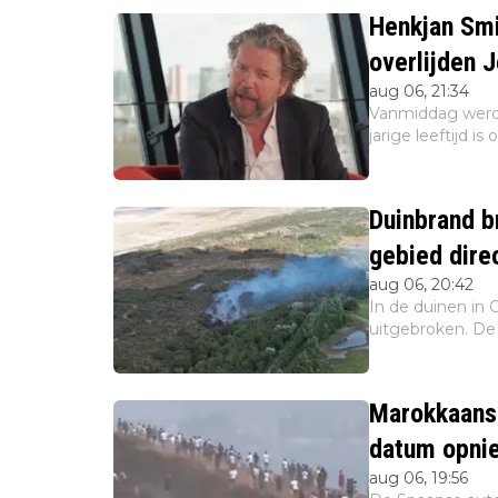
Henkjan Smi
overlijden 
aug 06, 21:34
Vanmiddag werd
jarige leeftijd i
Veel bekende Ne
collega's zoa...
Duinbrand br
gebied direc
aug 06, 20:42
In de duinen in
uitgebroken. De 
vuur breidt zich
en de Veil...
Marokkaans
aug 06, 19:56