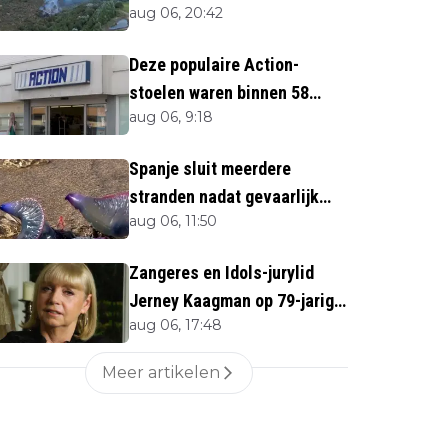
aug 06, 20:42
direct''
Deze populaire Action-
stoelen waren binnen 58
aug 06, 9:18
minuten uitverkocht zijn
vandaag weer te verkrijgen
Spanje sluit meerdere
stranden nadat gevaarlijk
aug 06, 11:50
zeedier opduikt
Zangeres en Idols-jurylid
Jerney Kaagman op 79-jarige
aug 06, 17:48
leeftijd overleden
Meer artikelen