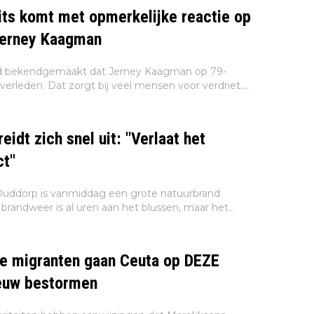
ts komt met opmerkelijke reactie op
Jerney Kaagman
 bekendgemaakt dat Jerney Kaagman op 79-
s overleden. Dat zorgt bij veel mensen voor verdriet.
derlanders laten van zich horen, waaronder oud-
eidt zich snel uit: ''Verlaat het
t''
 Ouddorp is vanmiddag een grote natuurbrand
brandweer is al uren aan het blussen, maar het
 verder uit. Er is inmiddels een NL-Alert afgegeven
e migranten gaan Ceuta op DEZE
datum opnieuw bestormen