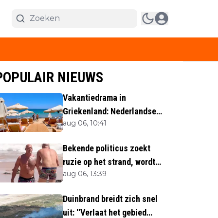
POPULAIR NIEUWS
Vakantiedrama in
Griekenland: Nederlandse
aug 06, 10:41
(40) omgekomen
Bekende politicus zoekt
ruzie op het strand, wordt
aug 06, 13:39
neergemaaid
Duinbrand breidt zich snel
uit: ''Verlaat het gebied