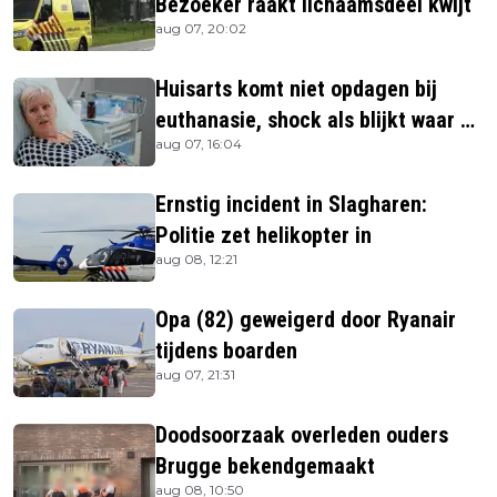
Bezoeker raakt lichaamsdeel kwijt
aug 07, 20:02
Huisarts komt niet opdagen bij
euthanasie, shock als blijkt waar ze
aug 07, 16:04
is
Ernstig incident in Slagharen:
Politie zet helikopter in
aug 08, 12:21
Opa (82) geweigerd door Ryanair
tijdens boarden
aug 07, 21:31
Doodsoorzaak overleden ouders
Brugge bekendgemaakt
aug 08, 10:50