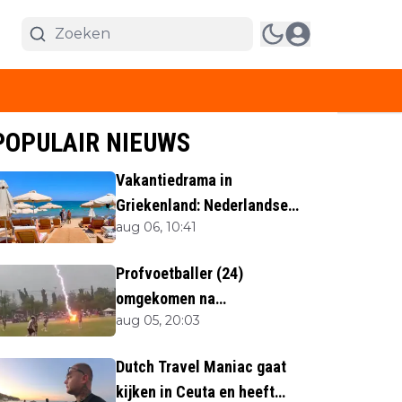
POPULAIR NIEUWS
Vakantiedrama in
Griekenland: Nederlandse
aug 06, 10:41
(40) omgekomen
Profvoetballer (24)
omgekomen na
aug 05, 20:03
blikseminslag tijdens
wedstrijd
Dutch Travel Maniac gaat
kijken in Ceuta en heeft