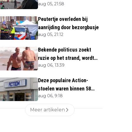
aug 05, 21:58
twijfels bij berichtgeving
media
Peutertje overleden bij
aanrijding door bezorgbusje
aug 05, 21:12
Bekende politicus zoekt
ruzie op het strand, wordt
aug 06, 13:39
neergemaaid
Deze populaire Action-
stoelen waren binnen 58
aug 06, 9:18
minuten uitverkocht zijn
vandaag weer te verkrijgen
Meer artikelen