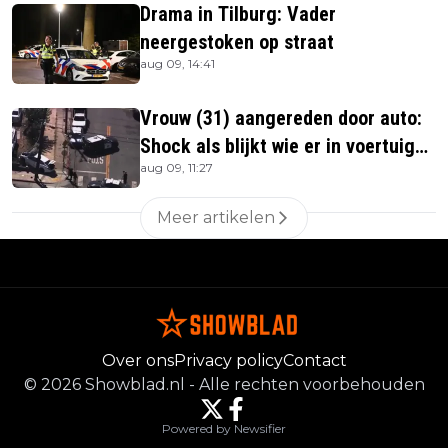
Drama in Tilburg: Vader
neergestoken op straat
aug 09, 14:41
Vrouw (31) aangereden door auto:
Shock als blijkt wie er in voertuig
aug 09, 11:27
zitten
Meer artikelen
Over ons
Privacy policy
Contact
©
2026
Showblad.nl
-
Alle rechten voorbehouden
Powered by Newsifier