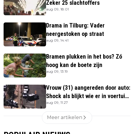
Zeker 25 slachtoffers
aug 09, 18:01
Drama in Tilburg: Vader
neergestoken op straat
aug 09, 14:41
Bramen plukken in het bos? Zó
hoog kan de boete zijn
aug 09, 13:19
Vrouw (31) aangereden door auto:
Shock als blijkt wie er in voertuig
aug 09, 11:27
zitten
Meer artikelen