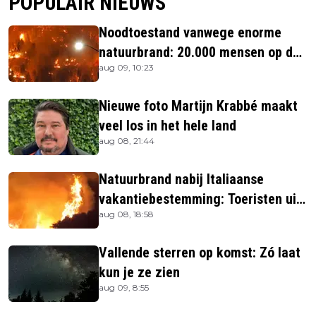
POPULAIR NIEUWS
Noodtoestand vanwege enorme
natuurbrand: 20.000 mensen op de
aug 09, 10:23
vlucht
Nieuwe foto Martijn Krabbé maakt
veel los in het hele land
aug 08, 21:44
Natuurbrand nabij Italiaanse
vakantiebestemming: Toeristen uit
aug 08, 18:58
verblijven gehaald
Vallende sterren op komst: Zó laat
kun je ze zien
aug 09, 8:55