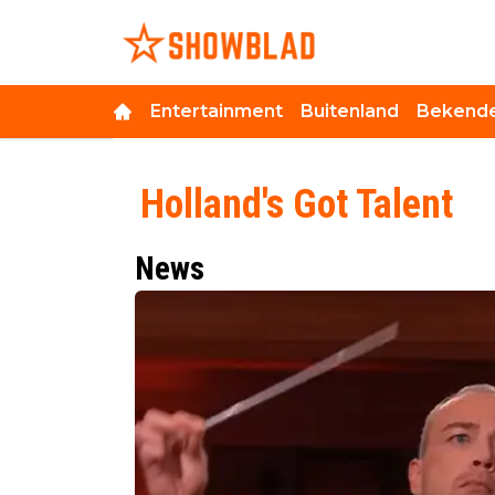
Entertainment
Buitenland
Bekende
Holland's Got Talent
News