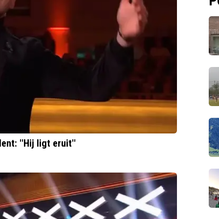
P
: ''Hij ligt eruit''