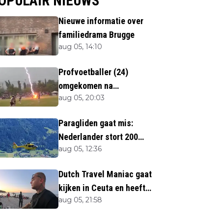
OPULAIR NIEUWS
Nieuwe informatie over
familiedrama Brugge
aug 05, 14:10
Profvoetballer (24)
omgekomen na
aug 05, 20:03
blikseminslag tijdens
wedstrijd
Paragliden gaat mis:
Nederlander stort 200
aug 05, 12:36
meter naar beneden
Dutch Travel Maniac gaat
kijken in Ceuta en heeft
aug 05, 21:58
twijfels bij berichtgeving
media