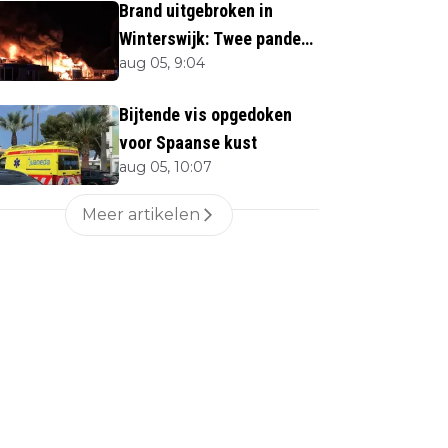
Brand uitgebroken in
Winterswijk: Twee panden
aug 05, 9:04
verloren
Bijtende vis opgedoken
voor Spaanse kust
aug 05, 10:07
Meer artikelen