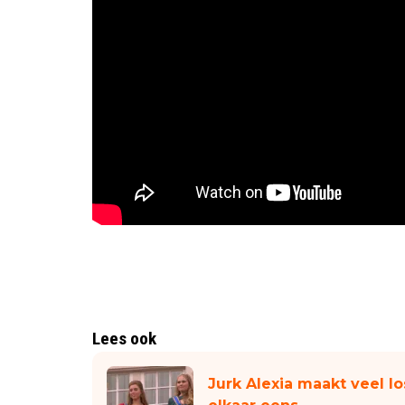
Lees ook
Jurk Alexia maakt veel lo