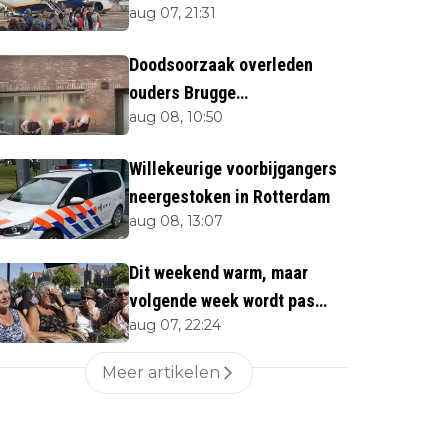
aug 07, 21:31
Doodsoorzaak overleden
ouders Brugge
aug 08, 10:50
bekendgemaakt
Willekeurige voorbijgangers
neergestoken in Rotterdam
aug 08, 13:07
Dit weekend warm, maar
volgende week wordt pas
aug 07, 22:24
écht heet
Meer artikelen