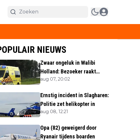
POPULAIR NIEUWS
Zwaar ongeluk in Walibi
Holland: Bezoeker raakt
aug 07, 20:02
lichaamsdeel kwijt
Ernstig incident in Slagharen:
Politie zet helikopter in
aug 08, 12:21
Opa (82) geweigerd door
Ryanair tijdens boarden