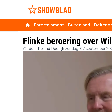
Entertainment
Buitenland
Bekende
Flinke beroering over W
door
Roland Reedijk
zondag, 07 september 20