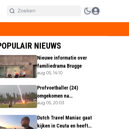
POPULAIR NIEUWS
Nieuwe informatie over
familiedrama Brugge
aug 05, 14:10
Profvoetballer (24)
omgekomen na
aug 05, 20:03
blikseminslag tijdens
wedstrijd
Dutch Travel Maniac gaat
kijken in Ceuta en heeft