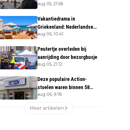
aug 05, 21:58
twijfels bij berichtgeving
media
Vakantiedrama in
Griekenland: Nederlandse
aug 06, 10:41
(40) omgekomen
Peutertje overleden bij
aanrijding door bezorgbusje
aug 05, 21:12
Deze populaire Action-
stoelen waren binnen 58
aug 06, 9:18
minuten uitverkocht zijn
vandaag weer te verkrijgen
Meer artikelen