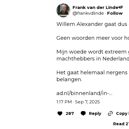
Frank van der Linde🍉
@
frankvdlinde
·
Follow
Willem Alexander gaat dus g
Geen woorden meer voor hoe 
Mijn woede wordt extreem gr
machthebbers in Nederland.
Het gaat helemaal nergens 
belangen.

ad.nl/binnenland/in-…
1:17 PM · Sep 7, 2025
287
Reply
Copy 
Read 21