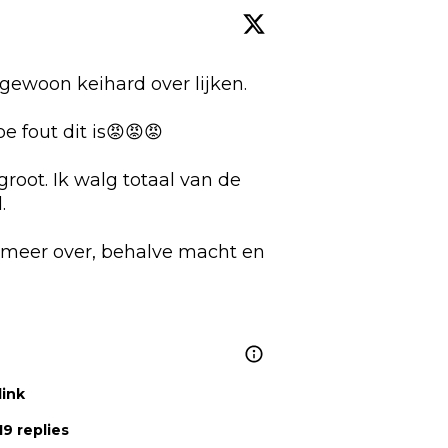
ewoon keihard over lijken.

fout dit is😡😡😡

oot. Ik walg totaal van de 


meer over, behalve macht en 
link
9 replies