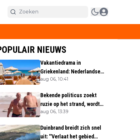
POPULAIR NIEUWS
Vakantiedrama in
Griekenland: Nederlandse
aug 06, 10:41
(40) omgekomen
Bekende politicus zoekt
ruzie op het strand, wordt
aug 06, 13:39
neergemaaid
Duinbrand breidt zich snel
uit: ''Verlaat het gebied