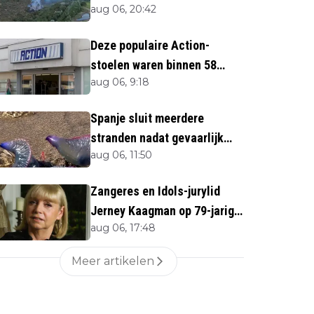
aug 06, 20:42
direct''
Deze populaire Action-
stoelen waren binnen 58
aug 06, 9:18
minuten uitverkocht zijn
vandaag weer te verkrijgen
Spanje sluit meerdere
stranden nadat gevaarlijk
aug 06, 11:50
zeedier opduikt
Zangeres en Idols-jurylid
Jerney Kaagman op 79-jarige
aug 06, 17:48
leeftijd overleden
Meer artikelen