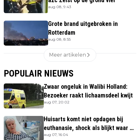
azc Zeist op de grond viel
aug 08, 9:43
Grote brand uitgebroken in
Rotterdam
aug 08, 8:55
Meer artikelen
POPULAIR NIEUWS
Zwaar ongeluk in Walibi Holland:
Bezoeker raakt lichaamsdeel kwijt
aug 07, 20:02
Huisarts komt niet opdagen bij
euthanasie, shock als blijkt waar ze
aug 07, 16:04
is