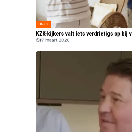
BNers
KZK-kijkers valt iets verdrietigs op bij
17 maart 2026