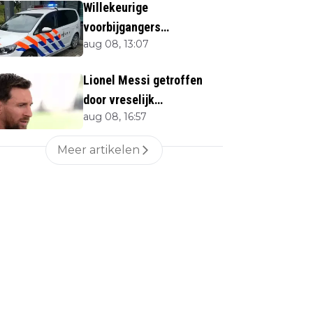
Willekeurige
voorbijgangers
aug 08, 13:07
neergestoken in
Rotterdam
Lionel Messi getroffen
door vreselijk
aug 08, 16:57
familieverlies
Meer artikelen