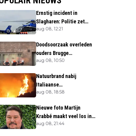
OPULAIR NIEUWS
Ernstig incident in
Slagharen: Politie zet
aug 08, 12:21
helikopter in
Doodsoorzaak overleden
ouders Brugge
aug 08, 10:50
bekendgemaakt
Natuurbrand nabij
Italiaanse
aug 08, 18:58
vakantiebestemming:
Toeristen uit verblijven
Nieuwe foto Martijn
gehaald
Krabbé maakt veel los in
aug 08, 21:44
het hele land