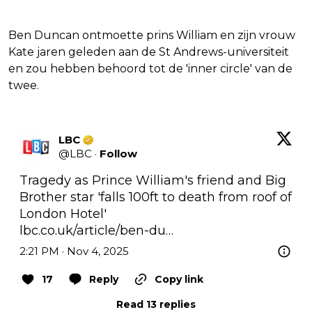
Ben Duncan ontmoette prins William en zijn vrouw
Kate jaren geleden aan de St Andrews-universiteit
en zou hebben behoord tot de 'inner circle' van de
twee.
LBC
@
LBC
·
Follow
Tragedy as Prince William's friend and Big 
Brother star 'falls 100ft to death from roof of 
lbc.co.uk/article/ben-du…
2:21 PM · Nov 4, 2025
17
Reply
Copy link
Read 13 replies