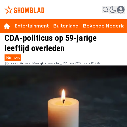
Entertainment
Buitenland
Bekende Nederla
CDA-politicus op 59-jarige
leeftijd overleden
Nieuws
door
Roland Reedijk
maandag, 22 juni 2026 om 10:06