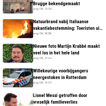
Brugge bekendgemaakt
aug 08, 10:50
Natuurbrand nabij Italiaanse
vakantiebestemming: Toeristen uit
aug 08, 18:58
verblijven gehaald
Nieuwe foto Martijn Krabbé maakt
veel los in het hele land
aug 08, 21:44
Willekeurige voorbijgangers
neergestoken in Rotterdam
aug 08, 13:07
Lionel Messi getroffen door
vreselijk familieverlies