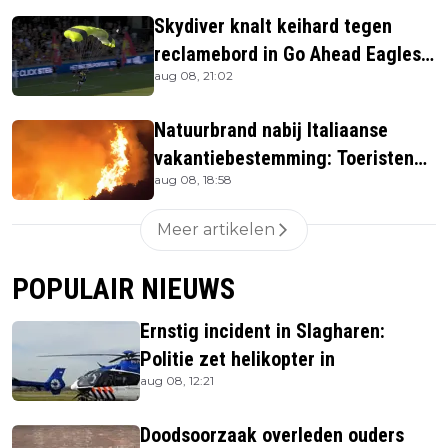
Skydiver knalt keihard tegen
reclamebord in Go Ahead Eagles-
aug 08, 21:02
stadion
Natuurbrand nabij Italiaanse
vakantiebestemming: Toeristen
aug 08, 18:58
uit verblijven gehaald
Meer artikelen
POPULAIR NIEUWS
Ernstig incident in Slagharen:
Politie zet helikopter in
aug 08, 12:21
Doodsoorzaak overleden ouders