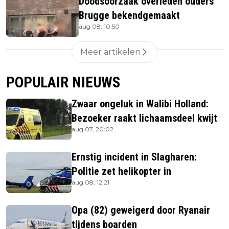
Doodsoorzaak overleden ouders
Brugge bekendgemaakt
aug 08, 10:50
Meer artikelen
POPULAIR NIEUWS
Zwaar ongeluk in Walibi Holland:
Bezoeker raakt lichaamsdeel kwijt
aug 07, 20:02
Ernstig incident in Slagharen:
Politie zet helikopter in
aug 08, 12:21
Opa (82) geweigerd door Ryanair
tijdens boarden