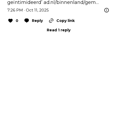
geïntimideerd’ 
ad.nl/binnenland/gem…
7:26 PM · Oct 11, 2025
0
Reply
Copy link
Read 1 reply