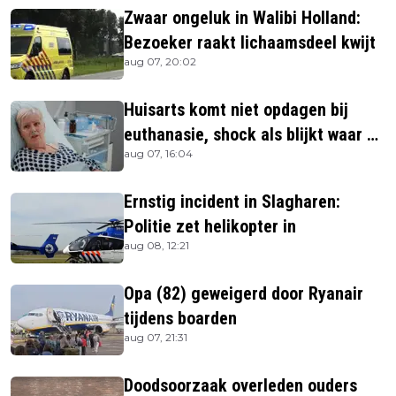
Zwaar ongeluk in Walibi Holland:
Bezoeker raakt lichaamsdeel kwijt
aug 07, 20:02
Huisarts komt niet opdagen bij
euthanasie, shock als blijkt waar ze
aug 07, 16:04
is
Ernstig incident in Slagharen:
Politie zet helikopter in
aug 08, 12:21
Opa (82) geweigerd door Ryanair
tijdens boarden
aug 07, 21:31
Doodsoorzaak overleden ouders