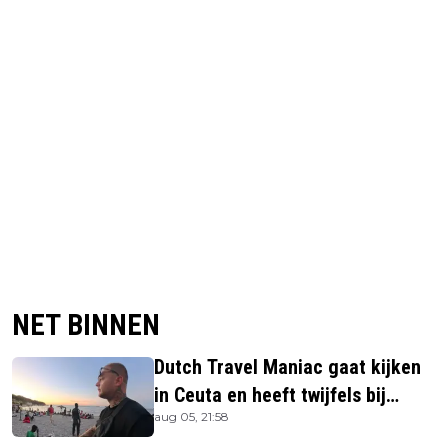
NET BINNEN
Dutch Travel Maniac gaat kijken
in Ceuta en heeft twijfels bij
aug 05, 21:58
berichtgeving media