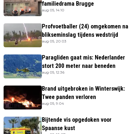
familiedrama Brugge
aug 05, 14:10
Profvoetballer (24) omgekomen na
blikseminslag tijdens wedstrijd
aug 05, 20:03
Paragliden gaat mis: Nederlander
stort 200 meter naar beneden
aug 05, 12:36
Brand uitgebroken in Winterswijk:
Twee panden verloren
aug 05, 9:04
Bijtende vis opgedoken voor
Spaanse kust