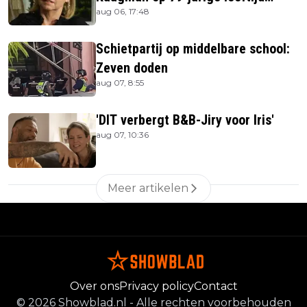
aug 06, 17:48
overleden
Schietpartij op middelbare school:
Zeven doden
aug 07, 8:55
'DIT verbergt B&B-Jiry voor Iris'
aug 07, 10:36
Meer artikelen
Over ons
Privacy policy
Contact
©
2026
Showblad.nl
-
Alle rechten voorbehouden