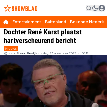
Entertainment
Buitenland
Bekende Nederla
Dochter René Karst plaatst
hartverscheurend bericht
Nieuws
door
Roland Reedijk
zondag, 23 november 2025 om 10:12