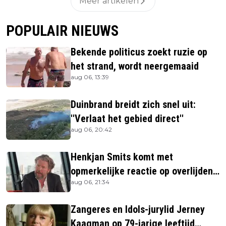
Meer artikelen
POPULAIR NIEUWS
Bekende politicus zoekt ruzie op
het strand, wordt neergemaaid
aug 06, 13:39
Duinbrand breidt zich snel uit:
''Verlaat het gebied direct''
aug 06, 20:42
Henkjan Smits komt met
opmerkelijke reactie op overlijden
aug 06, 21:34
Jerney Kaagman
Zangeres en Idols-jurylid Jerney
Kaagman op 79-jarige leeftijd