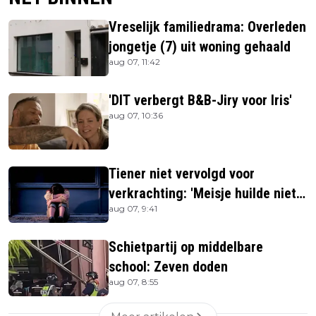
Vreselijk familiedrama: Overleden
jongetje (7) uit woning gehaald
aug 07, 11:42
'DIT verbergt B&B-Jiry voor Iris'
aug 07, 10:36
Tiener niet vervolgd voor
verkrachting: 'Meisje huilde niet
aug 07, 9:41
hard genoeg'
Schietpartij op middelbare
school: Zeven doden
aug 07, 8:55