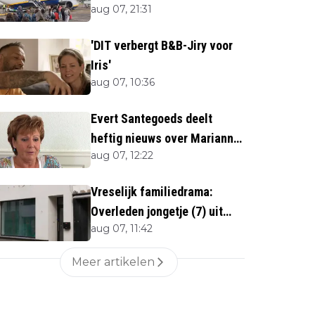
aug 07, 21:31
'DIT verbergt B&B-Jiry voor
Iris'
aug 07, 10:36
Evert Santegoeds deelt
heftig nieuws over Marianne
aug 07, 12:22
Weber (70)
Vreselijk familiedrama:
Overleden jongetje (7) uit
aug 07, 11:42
woning gehaald
Meer artikelen