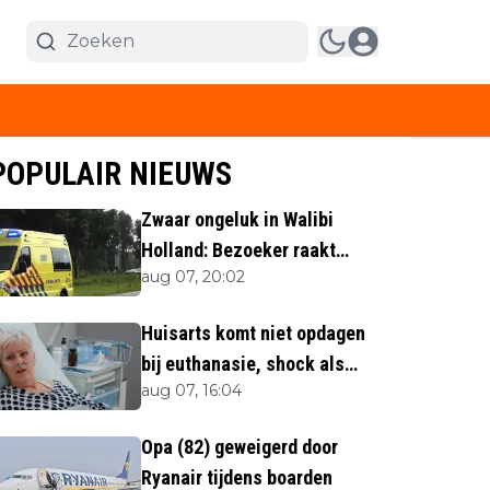
POPULAIR NIEUWS
Zwaar ongeluk in Walibi
Holland: Bezoeker raakt
aug 07, 20:02
lichaamsdeel kwijt
Huisarts komt niet opdagen
bij euthanasie, shock als
aug 07, 16:04
blijkt waar ze is
Opa (82) geweigerd door
Ryanair tijdens boarden