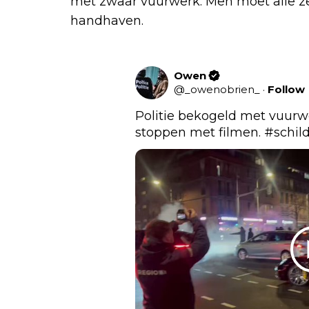
met zwaar vuurwerk. Men moet alle ze
handhaven.
Owen
@
_owenobrien_
·
Follow
Politie bekogeld met vuurwe
stoppen met filmen. 
#schil