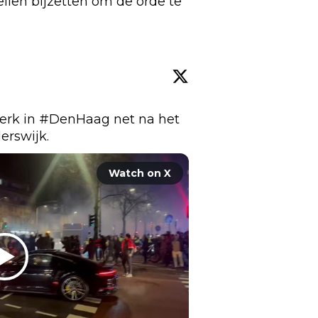
ilen bijzetten om de orde te
rk in 
#DenHaag
 net na het 
derswijk
.
Watch on X