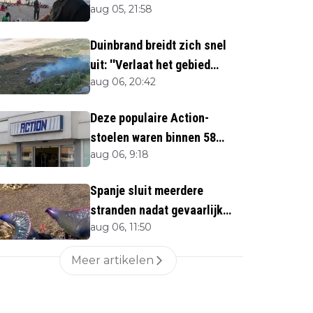
aug 05, 21:58
twijfels bij berichtgeving
media
Duinbrand breidt zich snel
uit: ''Verlaat het gebied
aug 06, 20:42
direct''
Deze populaire Action-
stoelen waren binnen 58
aug 06, 9:18
minuten uitverkocht zijn
vandaag weer te verkrijgen
Spanje sluit meerdere
stranden nadat gevaarlijk
aug 06, 11:50
zeedier opduikt
Meer artikelen