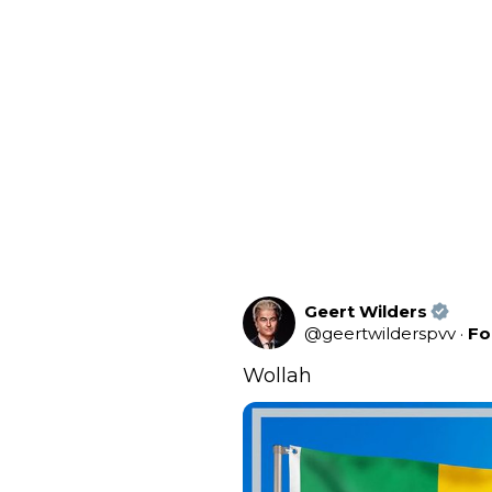
Geert Wilders
@
geertwilderspvv
·
Fo
Wollah