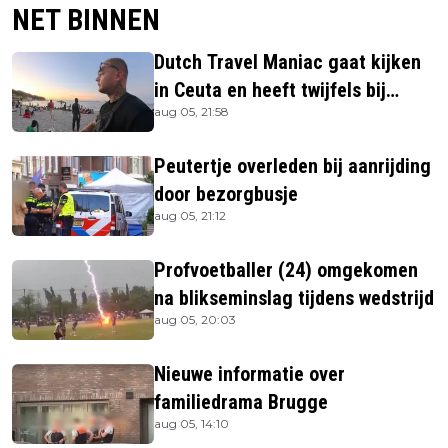
NET BINNEN
Dutch Travel Maniac gaat kijken
in Ceuta en heeft twijfels bij
aug 05, 21:58
berichtgeving media
Peutertje overleden bij aanrijding
door bezorgbusje
aug 05, 21:12
Profvoetballer (24) omgekomen
na blikseminslag tijdens wedstrijd
aug 05, 20:03
Nieuwe informatie over
familiedrama Brugge
aug 05, 14:10