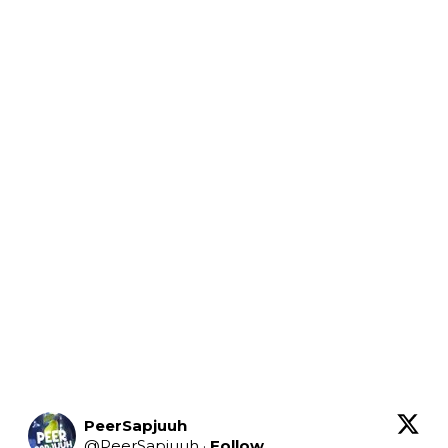
PeerSapjuuh
@
PeerSapjuuh
·
Follow