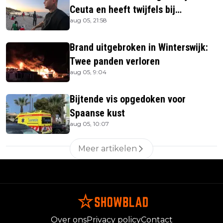
Ceuta en heeft twijfels bij
aug 05, 21:58
berichtgeving media
Brand uitgebroken in Winterswijk:
Twee panden verloren
aug 05, 9:04
Bijtende vis opgedoken voor
Spaanse kust
aug 05, 10:07
Meer artikelen
Over ons
Privacy policy
Contact