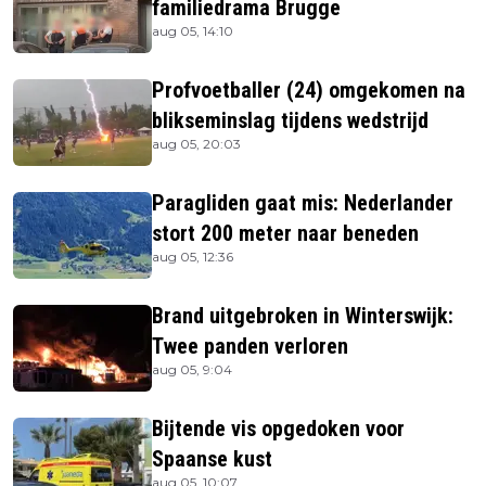
familiedrama Brugge
aug 05, 14:10
Profvoetballer (24) omgekomen na
blikseminslag tijdens wedstrijd
aug 05, 20:03
Paragliden gaat mis: Nederlander
stort 200 meter naar beneden
aug 05, 12:36
Brand uitgebroken in Winterswijk:
Twee panden verloren
aug 05, 9:04
Bijtende vis opgedoken voor
Spaanse kust
aug 05, 10:07