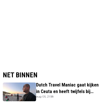
NET BINNEN
Dutch Travel Maniac gaat kijken
in Ceuta en heeft twijfels bij
aug 05, 21:58
berichtgeving media