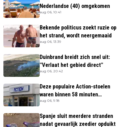
Nederlandse (40) omgekomen
aug 06, 10:41
Bekende politicus zoekt ruzie op
het strand, wordt neergemaaid
aug 06, 13:39
Duinbrand breidt zich snel uit:
''Verlaat het gebied direct''
aug 06, 20:42
Deze populaire Action-stoelen
waren binnen 58 minuten
aug 06, 9:18
uitverkocht zijn vandaag weer te
verkrijgen
Spanje sluit meerdere stranden
nadat gevaarlijk zeedier opduikt