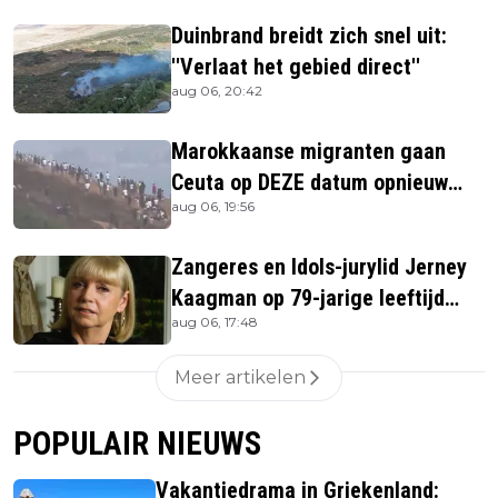
Duinbrand breidt zich snel uit:
''Verlaat het gebied direct''
aug 06, 20:42
Marokkaanse migranten gaan
Ceuta op DEZE datum opnieuw
aug 06, 19:56
bestormen
Zangeres en Idols-jurylid Jerney
Kaagman op 79-jarige leeftijd
aug 06, 17:48
overleden
Meer artikelen
POPULAIR NIEUWS
Vakantiedrama in Griekenland: