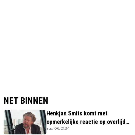
NET BINNEN
Henkjan Smits komt met
opmerkelijke reactie op overlijden
aug 06, 21:34
Jerney Kaagman