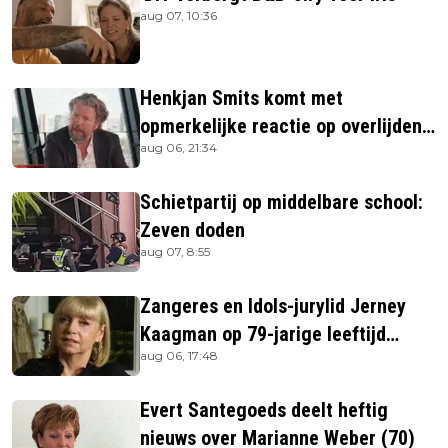
aug 07, 10:36
Henkjan Smits komt met
opmerkelijke reactie op overlijden
aug 06, 21:34
Jerney Kaagman
Schietpartij op middelbare school:
Zeven doden
aug 07, 8:55
Zangeres en Idols-jurylid Jerney
Kaagman op 79-jarige leeftijd
aug 06, 17:48
overleden
Evert Santegoeds deelt heftig
nieuws over Marianne Weber (70)