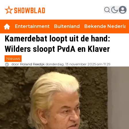
Entertainment
Buitenland
Bekende Nederla
Kamerdebat loopt uit de hand:
Wilders sloopt PvdA en Klaver
Nieuws
door
Roland Reedijk
donderdag, 13 november 2025 om 11:29