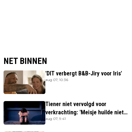
NET BINNEN
'DIT verbergt B&B-Jiry voor Iris'
aug 07, 10:36
Tiener niet vervolgd voor
verkrachting: 'Meisje huilde niet
aug 07, 9:41
hard genoeg'