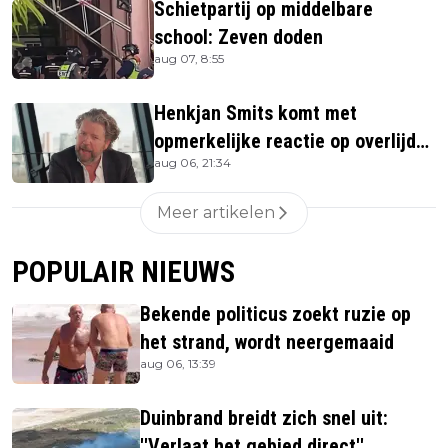
Schietpartij op middelbare
school: Zeven doden
aug 07, 8:55
Henkjan Smits komt met
opmerkelijke reactie op overlijden
aug 06, 21:34
Jerney Kaagman
Meer artikelen
POPULAIR NIEUWS
Bekende politicus zoekt ruzie op
het strand, wordt neergemaaid
aug 06, 13:39
Duinbrand breidt zich snel uit:
''Verlaat het gebied direct''