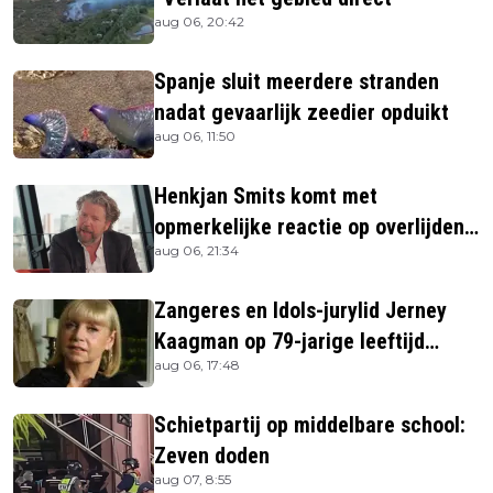
aug 06, 20:42
Spanje sluit meerdere stranden
nadat gevaarlijk zeedier opduikt
aug 06, 11:50
Henkjan Smits komt met
opmerkelijke reactie op overlijden
aug 06, 21:34
Jerney Kaagman
Zangeres en Idols-jurylid Jerney
Kaagman op 79-jarige leeftijd
aug 06, 17:48
overleden
Schietpartij op middelbare school:
Zeven doden
aug 07, 8:55