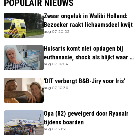
POPULAIR NIEUWS
Zwaar ongeluk in Walibi Holland:
Bezoeker raakt lichaamsdeel kwijt
aug 07, 20:02
Huisarts komt niet opdagen bij
euthanasie, shock als blijkt waar ze
aug 07, 16:04
is
'DIT verbergt B&B-Jiry voor Iris'
aug 07, 10:36
Opa (82) geweigerd door Ryanair
tijdens boarden
aug 07, 21:31