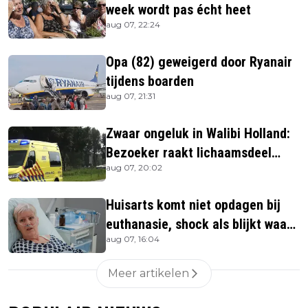
week wordt pas écht heet
aug 07, 22:24
Opa (82) geweigerd door Ryanair
tijdens boarden
aug 07, 21:31
Zwaar ongeluk in Walibi Holland:
Bezoeker raakt lichaamsdeel
aug 07, 20:02
kwijt
Huisarts komt niet opdagen bij
euthanasie, shock als blijkt waar
aug 07, 16:04
ze is
Meer artikelen