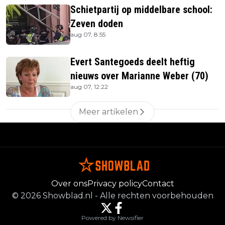
Schietpartij op middelbare school:
Zeven doden
aug 07, 8:55
Evert Santegoeds deelt heftig
nieuws over Marianne Weber (70)
aug 07, 12:22
Meer artikelen
Over ons
Privacy policy
Contact
©
2026
Showblad.nl
-
Alle rechten voorbehouden
Powered by Newsifier