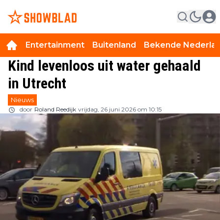
Entertainment
Buitenland
Bekende Nederla
Kind levenloos uit water gehaald
in Utrecht
Nieuws
door
Roland Reedijk
vrijdag, 26 juni 2026 om 10:15