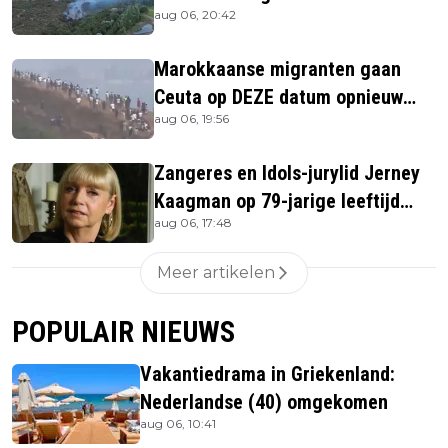
aug 06, 20:42
Marokkaanse migranten gaan
Ceuta op DEZE datum opnieuw
aug 06, 19:56
bestormen
Zangeres en Idols-jurylid Jerney
Kaagman op 79-jarige leeftijd
aug 06, 17:48
overleden
Meer artikelen
POPULAIR NIEUWS
Vakantiedrama in Griekenland:
Nederlandse (40) omgekomen
aug 06, 10:41