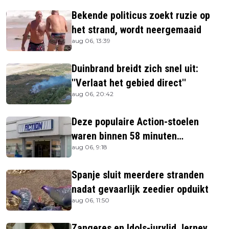
Bekende politicus zoekt ruzie op
het strand, wordt neergemaaid
aug 06, 13:39
Duinbrand breidt zich snel uit:
''Verlaat het gebied direct''
aug 06, 20:42
Deze populaire Action-stoelen
waren binnen 58 minuten
aug 06, 9:18
uitverkocht zijn vandaag weer te
verkrijgen
Spanje sluit meerdere stranden
nadat gevaarlijk zeedier opduikt
aug 06, 11:50
Zangeres en Idols-jurylid Jerney