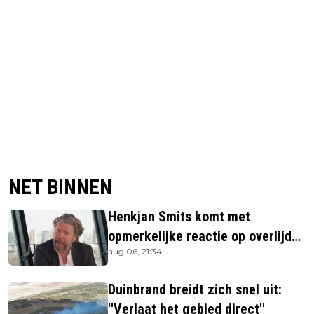
NET BINNEN
Henkjan Smits komt met
opmerkelijke reactie op overlijden
aug 06, 21:34
Jerney Kaagman
Duinbrand breidt zich snel uit:
''Verlaat het gebied direct''