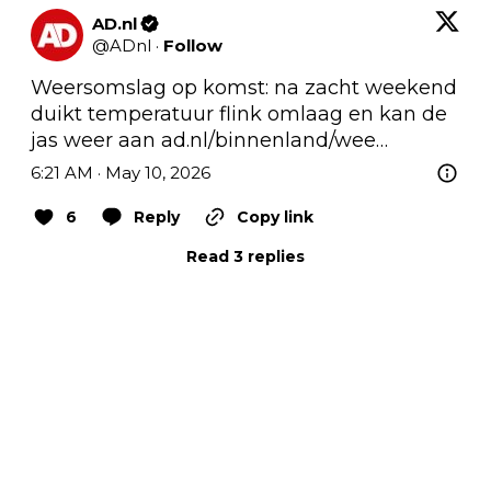
AD.nl
@
ADnl
·
Follow
Weersomslag op komst: na zacht weekend 
duikt temperatuur flink omlaag en kan de 
jas weer aan 
ad.nl/binnenland/wee…
6:21 AM · May 10, 2026
6
Reply
Copy link
Read 3 replies