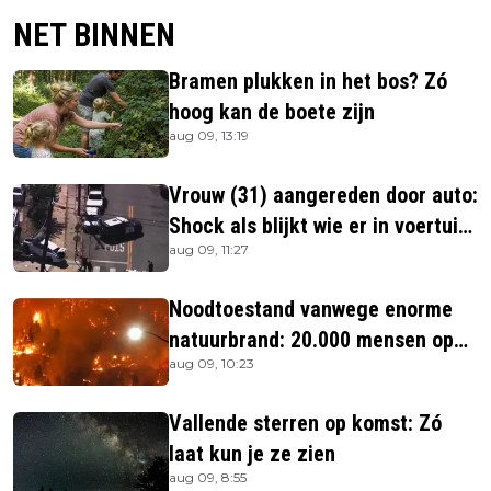
NET BINNEN
Bramen plukken in het bos? Zó
hoog kan de boete zijn
aug 09, 13:19
Vrouw (31) aangereden door auto:
Shock als blijkt wie er in voertuig
aug 09, 11:27
zitten
Noodtoestand vanwege enorme
natuurbrand: 20.000 mensen op
aug 09, 10:23
de vlucht
Vallende sterren op komst: Zó
laat kun je ze zien
aug 09, 8:55