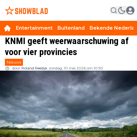
Entertainment
Buitenland
Bekende Nederla
KNMI geeft weerwaarschuwing af
voor vier provincies
Nieuws
door
Roland Reedijk
zondag, 10 mei 2026 om 10:50