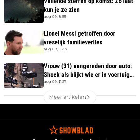
Vallende sterren op komst: Zó laat
kun je ze zien
aug 09, 8:55
Lionel Messi getroffen door
vreselijk familieverlies
aug 08, 16:57
Vrouw (31) aangereden door auto:
Shock als blijkt wie er in voertuig
aug 09, 11:27
zitten
Meer artikelen