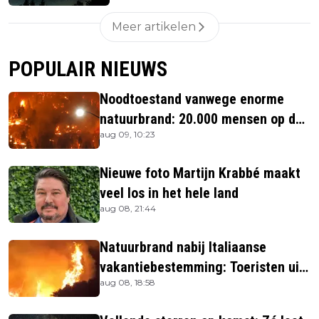
Meer artikelen
POPULAIR NIEUWS
Noodtoestand vanwege enorme
natuurbrand: 20.000 mensen op de
aug 09, 10:23
vlucht
Nieuwe foto Martijn Krabbé maakt
veel los in het hele land
aug 08, 21:44
Natuurbrand nabij Italiaanse
vakantiebestemming: Toeristen uit
aug 08, 18:58
verblijven gehaald