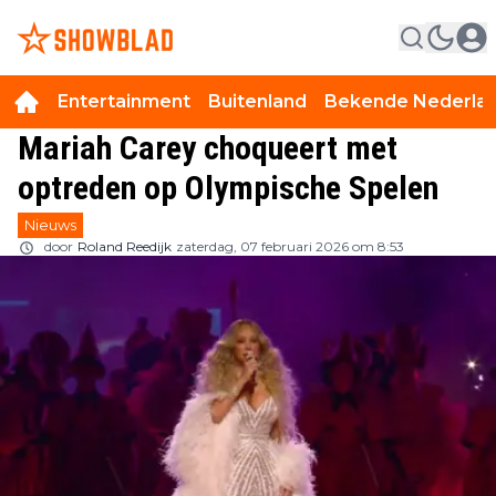
Entertainment
Buitenland
Bekende Nederla
Mariah Carey choqueert met
optreden op Olympische Spelen
Nieuws
door
Roland Reedijk
zaterdag, 07 februari 2026 om 8:53