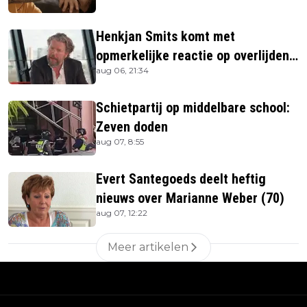
Henkjan Smits komt met
opmerkelijke reactie op overlijden
aug 06, 21:34
Jerney Kaagman
Schietpartij op middelbare school:
Zeven doden
aug 07, 8:55
Evert Santegoeds deelt heftig
nieuws over Marianne Weber (70)
aug 07, 12:22
Meer artikelen