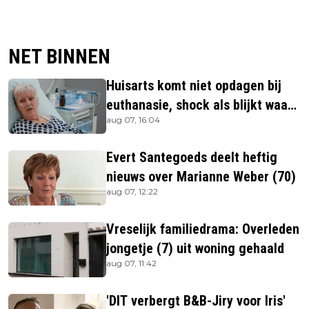
NET BINNEN
Huisarts komt niet opdagen bij
euthanasie, shock als blijkt waar
aug 07, 16:04
ze is
Evert Santegoeds deelt heftig
nieuws over Marianne Weber (70)
aug 07, 12:22
Vreselijk familiedrama: Overleden
jongetje (7) uit woning gehaald
aug 07, 11:42
'DIT verbergt B&B-Jiry voor Iris'