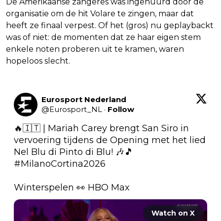
De Amerikaanse zangeres was ingehuurd door de
organisatie om de hit Volare te zingen, maar dat
heeft ze finaal verpest. Of het (gros) nu geplaybackt
was of niet: de momenten dat ze haar eigen stem
enkele noten proberen uit te kramen, waren
hopeloos slecht.
Eurosport Nederland
@
Eurosport_NL
·
Follow
🔥🇮🇹 | Mariah Carey brengt San Siro in 
vervoering tijdens de Opening met het lied 
Nel Blu di Pinto di Blu! 🎶🎵 
#MilanoCortina2026
Winterspelen 👀 HBO Max 
Watch on X