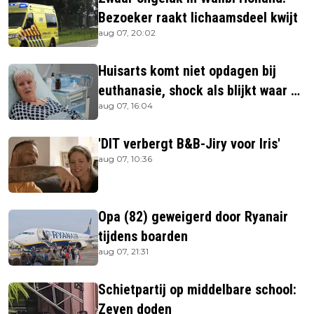
Bezoeker raakt lichaamsdeel kwijt
aug 07, 20:02
Huisarts komt niet opdagen bij
euthanasie, shock als blijkt waar ze
aug 07, 16:04
is
'DIT verbergt B&B-Jiry voor Iris'
aug 07, 10:36
Opa (82) geweigerd door Ryanair
tijdens boarden
aug 07, 21:31
Schietpartij op middelbare school:
Zeven doden