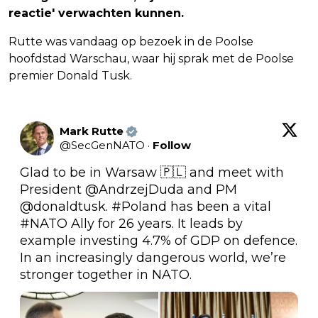
reactie' verwachten kunnen.
Rutte was vandaag op bezoek in de Poolse
hoofdstad Warschau, waar hij sprak met de Poolse
premier Donald Tusk.
Mark Rutte
@
SecGenNATO
·
Follow
Glad to be in Warsaw 🇵🇱 and meet with 
President 
@AndrzejDuda
 and PM 
@donaldtusk
. 
#Poland
 has been a vital 
#NATO
 Ally for 26 years. It leads by 
example investing 4.7% of GDP on defence. 
In an increasingly dangerous world, we’re 
stronger together in NATO. 