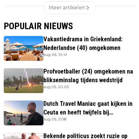
Meer artikelen
POPULAIR NIEUWS
Vakantiedrama in Griekenland:
Nederlandse (40) omgekomen
aug 06, 10:41
Profvoetballer (24) omgekomen na
blikseminslag tijdens wedstrijd
aug 05, 20:03
Dutch Travel Maniac gaat kijken in
Ceuta en heeft twijfels bij
aug 05, 21:58
berichtgeving media
Bekende politicus zoekt ruzie op