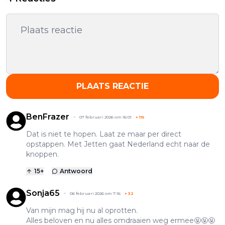
PLAATS REACTIE
BenFrazer
07 februari 2026 om 16:01
+
115
Dat is niet te hopen. Laat ze maar per direct
opstappen. Met Jetten gaat Nederland echt naar de
knoppen.
15
+
Antwoord
Sonja65
06 februari 2026 om 7:16
+
32
Van mijn mag hij nu al oprotten.
Alles beloven en nu alles omdraaien weg ermee🤬🤬🤬