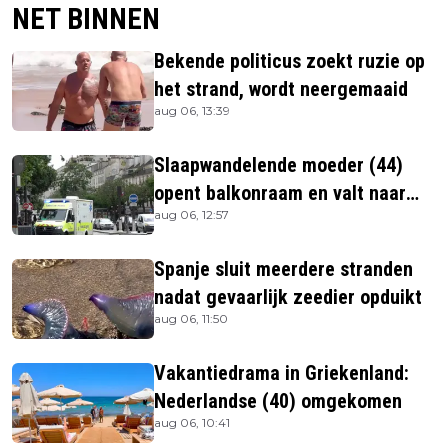
NET BINNEN
Bekende politicus zoekt ruzie op
het strand, wordt neergemaaid
aug 06, 13:39
Slaapwandelende moeder (44)
opent balkonraam en valt naar
aug 06, 12:57
beneden
Spanje sluit meerdere stranden
nadat gevaarlijk zeedier opduikt
aug 06, 11:50
Vakantiedrama in Griekenland:
Nederlandse (40) omgekomen
aug 06, 10:41