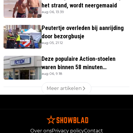
het strand, wordt neergemaaid
aug 06, 13:39
Peutertje overleden bij aanrijding
door bezorgbusje
aug 05, 21:12
Deze populaire Action-stoelen
waren binnen 58 minuten
aug 06, 9:18
uitverkocht zijn vandaag weer te
verkrijgen
Meer artikelen
Over ons
Privacy policy
Contact