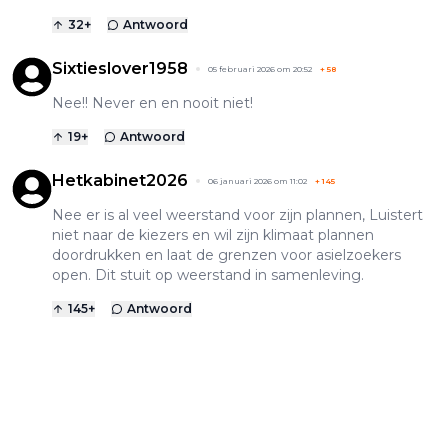
32
+
Antwoord
Sixtieslover1958
05 februari 2026 om 20:52
+
58
Nee!! Never en en nooit niet!
19
+
Antwoord
Hetkabinet2026
06 januari 2026 om 11:02
+
145
Nee er is al veel weerstand voor zijn plannen, Luistert
niet naar de kiezers en wil zijn klimaat plannen
doordrukken en laat de grenzen voor asielzoekers
open. Dit stuit op weerstand in samenleving.
145
+
Antwoord