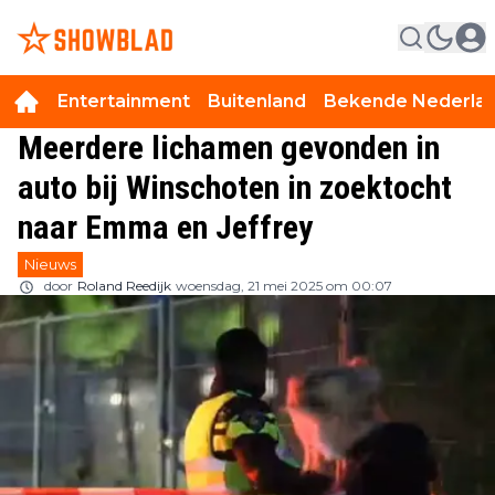
Entertainment
Buitenland
Bekende Nederla
Meerdere lichamen gevonden in
auto bij Winschoten in zoektocht
naar Emma en Jeffrey
Nieuws
door
Roland Reedijk
woensdag, 21 mei 2025 om 00:07