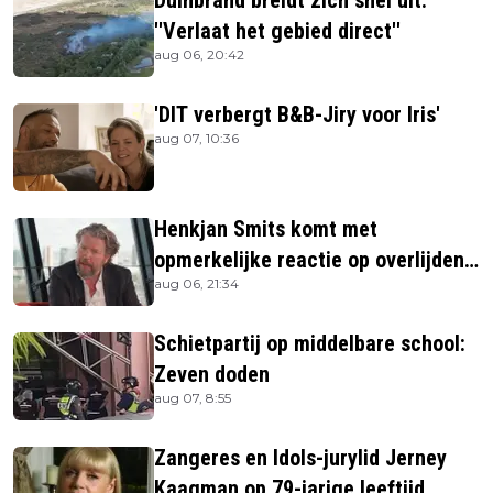
Duinbrand breidt zich snel uit:
''Verlaat het gebied direct''
aug 06, 20:42
'DIT verbergt B&B-Jiry voor Iris'
aug 07, 10:36
Henkjan Smits komt met
opmerkelijke reactie op overlijden
aug 06, 21:34
Jerney Kaagman
Schietpartij op middelbare school:
Zeven doden
aug 07, 8:55
Zangeres en Idols-jurylid Jerney
Kaagman op 79-jarige leeftijd