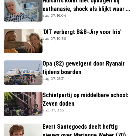
Huisarts komt niet opdagen bij
euthanasie, shock als blijkt waar ze
aug 07, 16:04
is
'DIT verbergt B&B-Jiry voor Iris'
aug 07, 10:36
Opa (82) geweigerd door Ryanair
tijdens boarden
aug 07, 21:31
Schietpartij op middelbare school:
Zeven doden
aug 07, 8:55
Evert Santegoeds deelt heftig
nieuws over Marianne Weber (70)