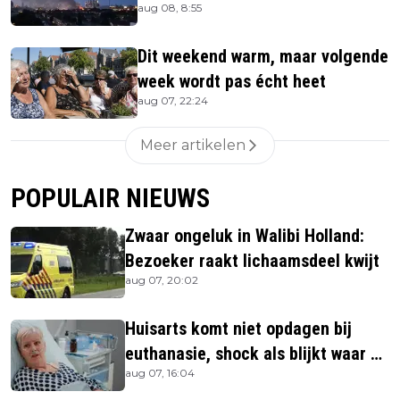
aug 08, 8:55
Dit weekend warm, maar volgende
week wordt pas écht heet
aug 07, 22:24
Meer artikelen
POPULAIR NIEUWS
Zwaar ongeluk in Walibi Holland:
Bezoeker raakt lichaamsdeel kwijt
aug 07, 20:02
Huisarts komt niet opdagen bij
euthanasie, shock als blijkt waar ze
aug 07, 16:04
is