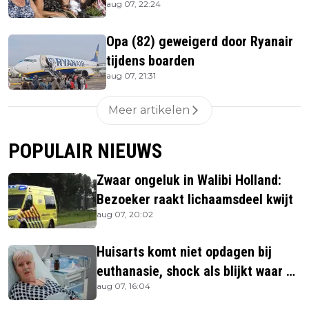
aug 07, 22:24
Opa (82) geweigerd door Ryanair
tijdens boarden
aug 07, 21:31
Meer artikelen
POPULAIR NIEUWS
Zwaar ongeluk in Walibi Holland:
Bezoeker raakt lichaamsdeel kwijt
aug 07, 20:02
Huisarts komt niet opdagen bij
euthanasie, shock als blijkt waar ze
aug 07, 16:04
is