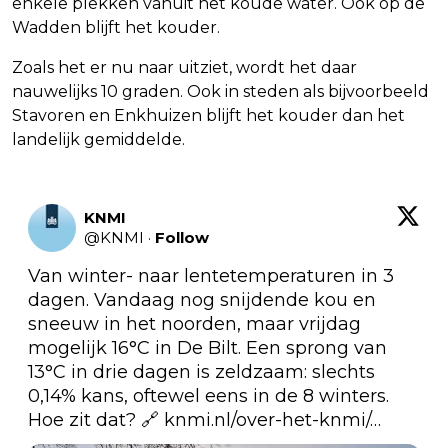
enkele plekken vanuit het koude water. Ook op de
Wadden blijft het kouder.
Zoals het er nu naar uitziet, wordt het daar
nauwelijks 10 graden. Ook in steden als bijvoorbeeld
Stavoren en Enkhuizen blijft het kouder dan het
landelijk gemiddelde.
KNMI
@
KNMI
·
Follow
Van winter- naar lentetemperaturen in 3 
dagen. Vandaag nog snijdende kou en 
sneeuw in het noorden, maar vrijdag 
mogelijk 16°C in De Bilt. Een sprong van 
13°C in drie dagen is zeldzaam: slechts 
0,14% kans, oftewel eens in de 8 winters. 
Hoe zit dat? 🔗 
knmi.nl/over-het-knmi/…