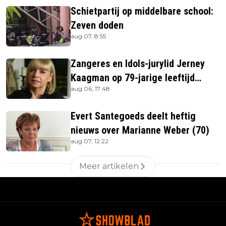
Schietpartij op middelbare school:
Zeven doden
aug 07, 8:55
Zangeres en Idols-jurylid Jerney
Kaagman op 79-jarige leeftijd
aug 06, 17:48
overleden
Evert Santegoeds deelt heftig
nieuws over Marianne Weber (70)
aug 07, 12:22
Meer artikelen