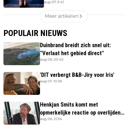
aug 07, 9:41
hard genoeg'
Meer artikelen
POPULAIR NIEUWS
Duinbrand breidt zich snel uit:
''Verlaat het gebied direct''
aug 06, 20:42
'DIT verbergt B&B-Jiry voor Iris'
aug 07, 10:36
Henkjan Smits komt met
opmerkelijke reactie op overlijden
aug 06, 21:34
Jerney Kaagman