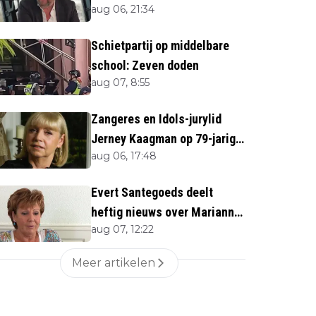
aug 06, 21:34
overlijden Jerney Kaagman
Schietpartij op middelbare
school: Zeven doden
aug 07, 8:55
Zangeres en Idols-jurylid
Jerney Kaagman op 79-jarige
aug 06, 17:48
leeftijd overleden
Evert Santegoeds deelt
heftig nieuws over Marianne
aug 07, 12:22
Weber (70)
Meer artikelen