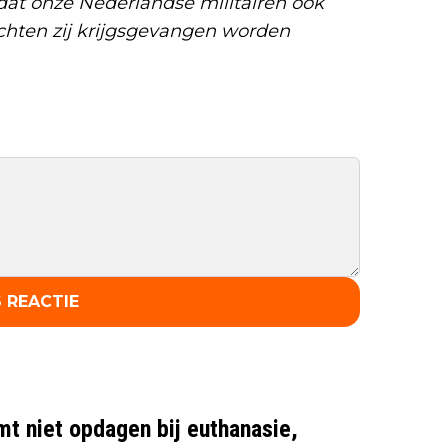
at onze Nederlandse militairen ook
ten zij krijgsgevangen worden
 REACTIE
mt niet opdagen bij euthanasie,