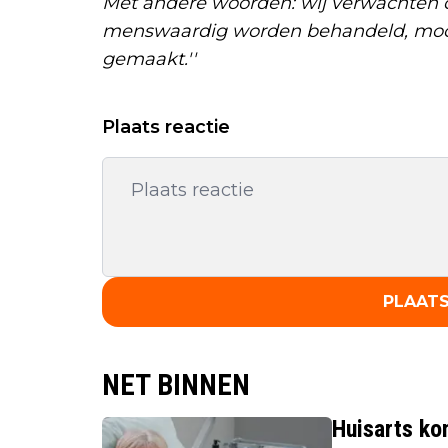
Met andere woorden: wij verwachten d
menswaardig worden behandeld, moch
gemaakt.''
Plaats reactie
PLAATS
NET BINNEN
Huisarts ko