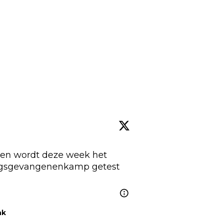
en wordt deze week het 
eerste ontwerp van een krijgsgevangenenkamp getest 
nk