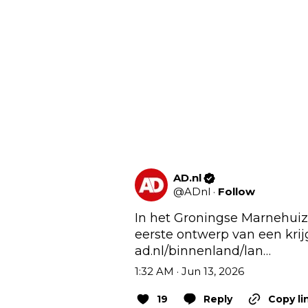
AD.nl
@
ADnl
·
Follow
In het Groningse Marnehuiz
ad.nl/binnenland/lan…
1:32 AM · Jun 13, 2026
19
Reply
Copy li