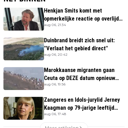
Henkjan Smits komt met
opmerkelijke reactie op overlijden
aug 06, 21:34
Jerney Kaagman
Duinbrand breidt zich snel uit:
''Verlaat het gebied direct''
aug 06, 20:42
Marokkaanse migranten gaan
Ceuta op DEZE datum opnieuw
aug 06, 19:56
bestormen
Zangeres en Idols-jurylid Jerney
Kaagman op 79-jarige leeftijd
aug 06, 17:48
overleden