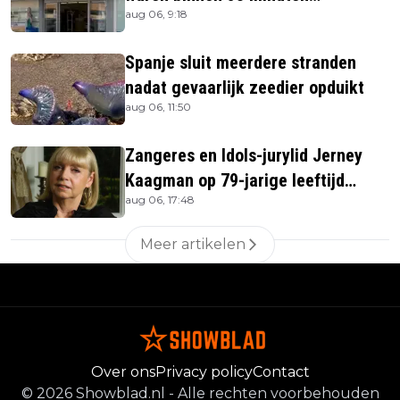
aug 06, 9:18
uitverkocht zijn vandaag weer te
verkrijgen
Spanje sluit meerdere stranden
nadat gevaarlijk zeedier opduikt
aug 06, 11:50
Zangeres en Idols-jurylid Jerney
Kaagman op 79-jarige leeftijd
aug 06, 17:48
overleden
Meer artikelen
Over ons
Privacy policy
Contact
©
2026
Showblad.nl
-
Alle rechten voorbehouden