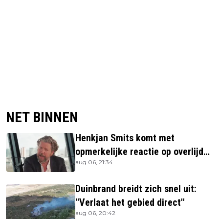
NET BINNEN
Henkjan Smits komt met
opmerkelijke reactie op overlijden
aug 06, 21:34
Jerney Kaagman
Duinbrand breidt zich snel uit:
''Verlaat het gebied direct''
aug 06, 20:42