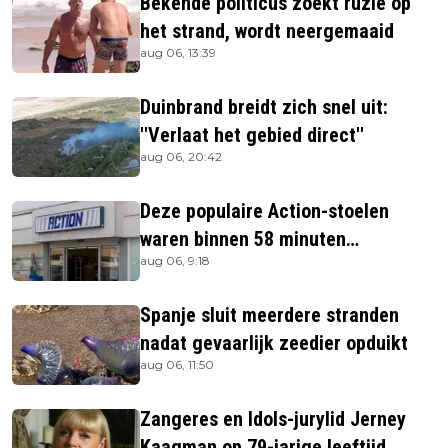
Bekende politicus zoekt ruzie op
het strand, wordt neergemaaid
aug 06, 13:39
Duinbrand breidt zich snel uit:
''Verlaat het gebied direct''
aug 06, 20:42
Deze populaire Action-stoelen
waren binnen 58 minuten
aug 06, 9:18
uitverkocht zijn vandaag weer te
verkrijgen
Spanje sluit meerdere stranden
nadat gevaarlijk zeedier opduikt
aug 06, 11:50
Zangeres en Idols-jurylid Jerney
Kaagman op 79-jarige leeftijd