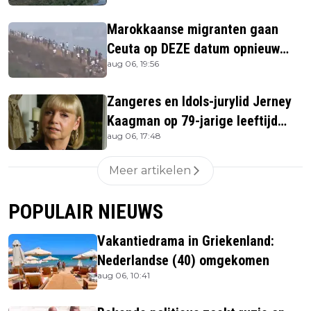
Marokkaanse migranten gaan
Ceuta op DEZE datum opnieuw
aug 06, 19:56
bestormen
Zangeres en Idols-jurylid Jerney
Kaagman op 79-jarige leeftijd
aug 06, 17:48
overleden
Meer artikelen
POPULAIR NIEUWS
Vakantiedrama in Griekenland:
Nederlandse (40) omgekomen
aug 06, 10:41