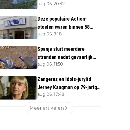
aug 06, 20:42
direct''
Deze populaire Action-
stoelen waren binnen 58
aug 06, 9:18
minuten uitverkocht zijn
vandaag weer te verkrijgen
Spanje sluit meerdere
stranden nadat gevaarlijk
aug 06, 11:50
zeedier opduikt
Zangeres en Idols-jurylid
Jerney Kaagman op 79-jarige
aug 06, 17:48
leeftijd overleden
Meer artikelen