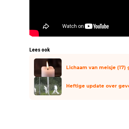
Lees ook
Lichaam van meisje (17)
Heftige update over gev