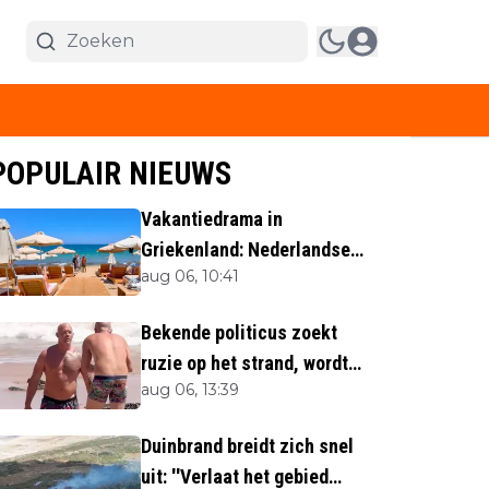
POPULAIR NIEUWS
Vakantiedrama in
Griekenland: Nederlandse
aug 06, 10:41
(40) omgekomen
Bekende politicus zoekt
ruzie op het strand, wordt
aug 06, 13:39
neergemaaid
Duinbrand breidt zich snel
uit: ''Verlaat het gebied