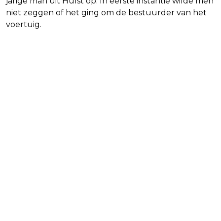
jarige man uit Hulst op. In eerste instantie wilde men
niet zeggen of het ging om de bestuurder van het
voertuig.