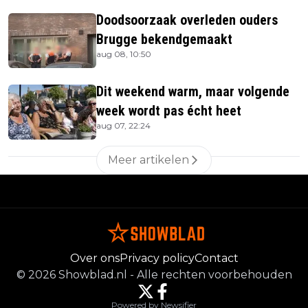
Doodsoorzaak overleden ouders
Brugge bekendgemaakt
aug 08, 10:50
Dit weekend warm, maar volgende
week wordt pas écht heet
aug 07, 22:24
Meer artikelen
Over ons
Privacy policy
Contact
©
2026
Showblad.nl
-
Alle rechten voorbehouden
Powered by Newsifier