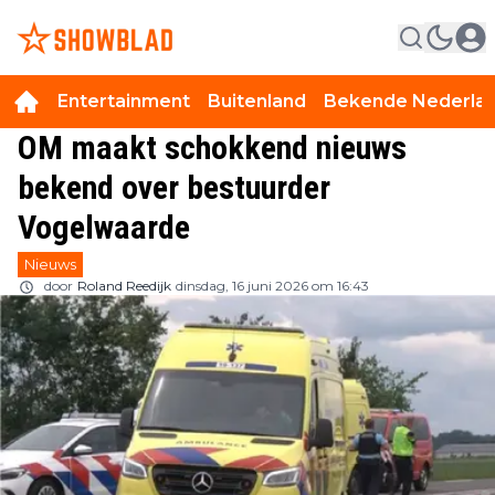
Entertainment
Buitenland
Bekende Nederla
OM maakt schokkend nieuws
bekend over bestuurder
Vogelwaarde
Nieuws
door
Roland Reedijk
dinsdag, 16 juni 2026 om 16:43