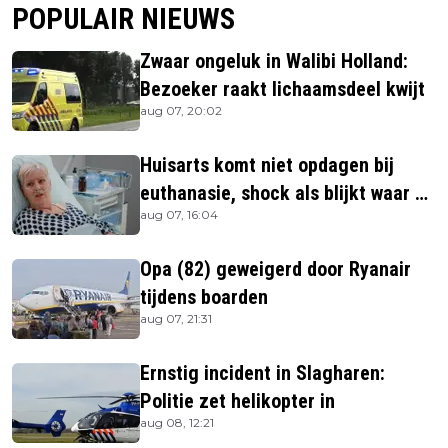
POPULAIR NIEUWS
Zwaar ongeluk in Walibi Holland:
Bezoeker raakt lichaamsdeel kwijt
aug 07, 20:02
Huisarts komt niet opdagen bij
euthanasie, shock als blijkt waar ze
aug 07, 16:04
is
Opa (82) geweigerd door Ryanair
tijdens boarden
aug 07, 21:31
Ernstig incident in Slagharen:
Politie zet helikopter in
aug 08, 12:21