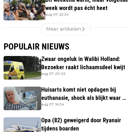
week wordt pas écht heet
aug 07, 22:24
Meer artikelen
POPULAIR NIEUWS
Zwaar ongeluk in Walibi Holland:
Bezoeker raakt lichaamsdeel kwijt
aug 07, 20:02
Huisarts komt niet opdagen bij
euthanasie, shock als blijkt waar ze
aug 07, 16:04
is
Opa (82) geweigerd door Ryanair
tijdens boarden