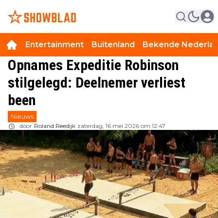
Entertainment
Buitenland
Bekende Nederla
Opnames Expeditie Robinson
stilgelegd: Deelnemer verliest
been
Nieuws
door
Roland Reedijk
zaterdag, 16 mei 2026 om 12:47